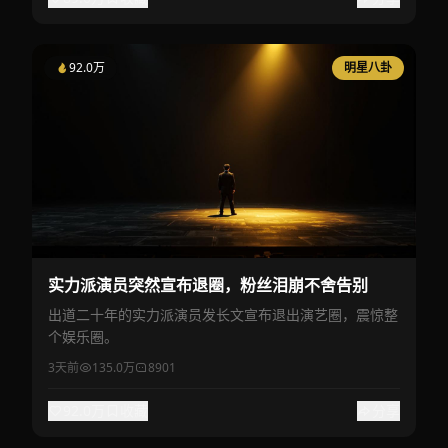
92.0万
明星八卦
实力派演员突然宣布退圈，粉丝泪崩不舍告别
出道二十年的实力派演员发长文宣布退出演艺圈，震惊整
个娱乐圈。
3天前
135.0万
8901
92.0万
收藏
分享