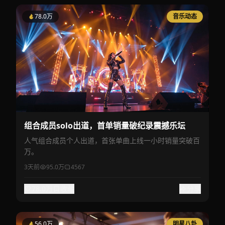
78.0万
音乐动态
组合成员solo出道，首单销量破纪录震撼乐坛
人气组合成员个人出道，首张单曲上线一小时销量突破百
万。
3天前
95.0万
4567
78.0万
收藏
分享
56.0万
明星八卦