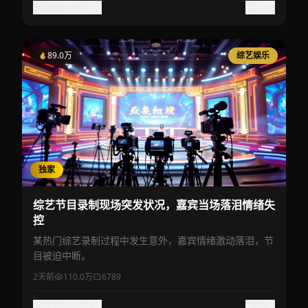
65.0万
收藏
分享
89.0万
综艺娱乐
独家
综艺节目录制现场突发状况，嘉宾当场落泪情绪失
控
某热门综艺录制过程中发生意外，嘉宾情绪激动落泪，节
目被迫中断。
2天前
110.0万
6789
89.0万
收藏
分享