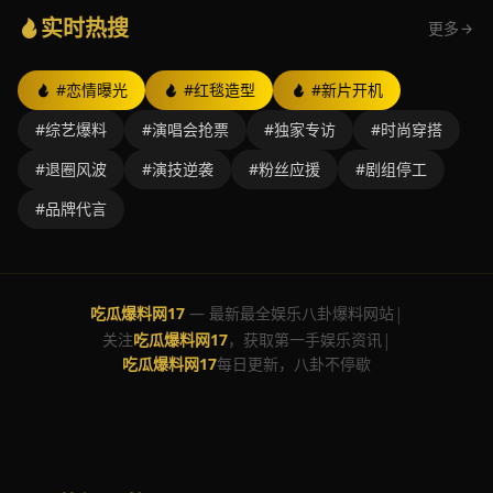
实时热搜
更多
#恋情曝光
#红毯造型
#新片开机
#综艺爆料
#演唱会抢票
#独家专访
#时尚穿搭
#退圈风波
#演技逆袭
#粉丝应援
#剧组停工
#品牌代言
|
吃瓜爆料网17
— 最新最全娱乐八卦爆料网站
|
关注
吃瓜爆料网17
，获取第一手娱乐资讯
吃瓜爆料网17
每日更新，八卦不停歇