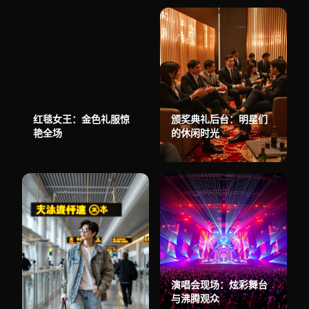
红毯女王：金色礼服惊
颁奖典礼后台：明星们
艳全场
的休闲时光
演唱会现场：炫彩舞台
与沸腾观众