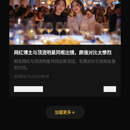
网红博主与顶流明星同框出镜，颜值对比太惨烈
知名网红与顶流明星共同出席活动，生图对比引发网友激
烈讨论。
4天前
73.0万
5678
61.0万
收藏
分享
加载更多