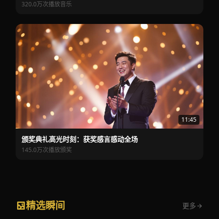
320.0万次播放
音乐
11:45
颁奖典礼高光时刻：获奖感言感动全场
145.0万次播放
颁奖
精选瞬间
更多