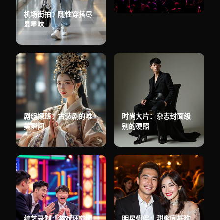
机场街拍：随性穿搭尽
显星味
剧组探班：古装剧的唯
时尚大片：杂志封面级
美瞬间
别的硬照
综艺录制：游戏环节爆
明星情侣：甜蜜同框狗