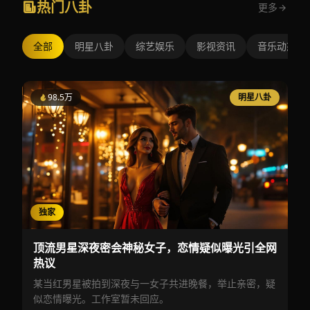
热门八卦
更多
全部
明星八卦
综艺娱乐
影视资讯
音乐动态
98.5万
明星八卦
独家
顶流男星深夜密会神秘女子，恋情疑似曝光引全网
热议
某当红男星被拍到深夜与一女子共进晚餐，举止亲密，疑
似恋情曝光。工作室暂未回应。