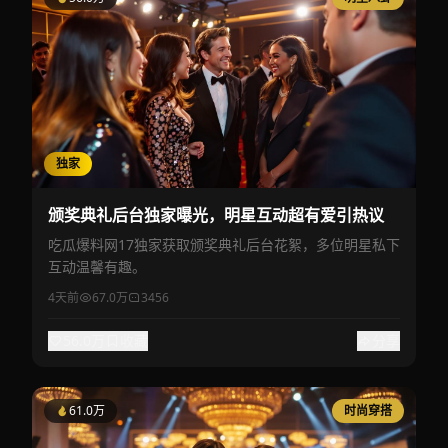
独家
颁奖典礼后台独家曝光，明星互动超有爱引热议
吃瓜爆料网17独家获取颁奖典礼后台花絮，多位明星私下
互动温馨有趣。
4天前
67.0万
3456
56.0万
收藏
分享
61.0万
时尚穿搭