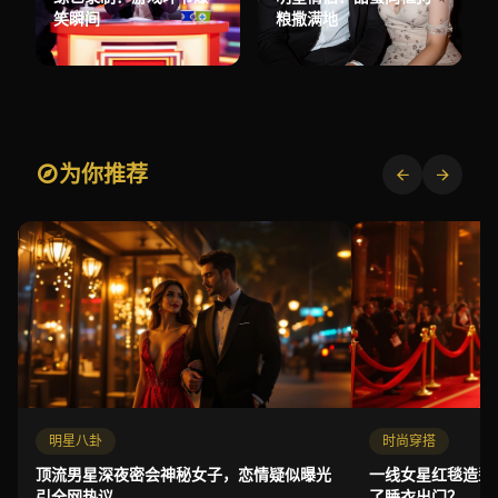
笑瞬间
粮撒满地
为你推荐
明星八卦
时尚穿搭
顶流男星深夜密会神秘女子，恋情疑似曝光
一线女星红毯造型
引全网热议
了睡衣出门？