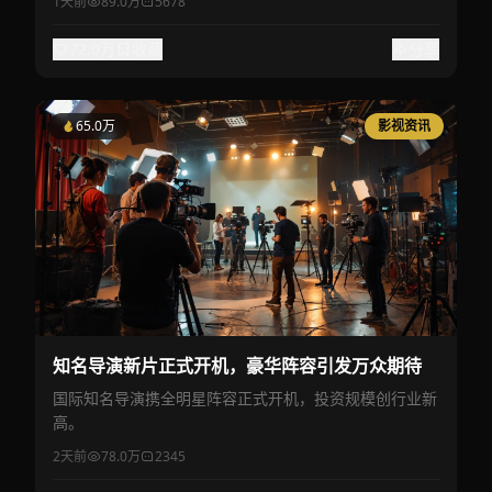
1天前
89.0万
5678
72.0万
收藏
分享
65.0万
影视资讯
知名导演新片正式开机，豪华阵容引发万众期待
国际知名导演携全明星阵容正式开机，投资规模创行业新
高。
2天前
78.0万
2345