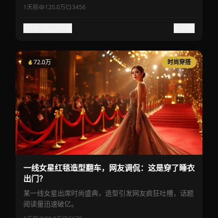
1天前
120.0万
3456
98.5万
收藏
分享
72.0万
时尚穿搭
一线女星红毯造型翻车，网友调侃：这是穿了睡衣
出门？
某一线女星出席时尚盛典，造型引发网友疯狂吐槽，话题
阅读量迅速破亿。