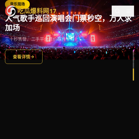
吃瓜爆料网17 - 全网热门吃瓜事件实时爆料，娱乐圈八卦猛料
音乐现场
吃瓜爆料网17
人气歌手巡回演唱会门票秒空，万人求
加场
三十秒售罄，二手平台票价飙升十倍
查看详情